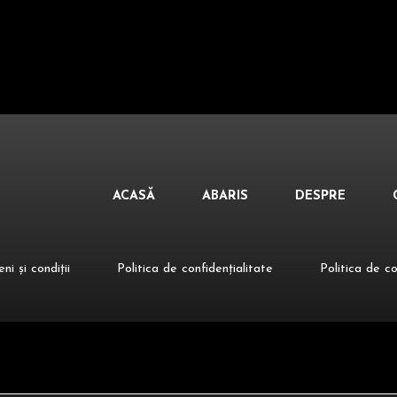
ACASĂ
ABARIS
DESPRE
ni și condiții
Politica de confidențialitate
Politica de c