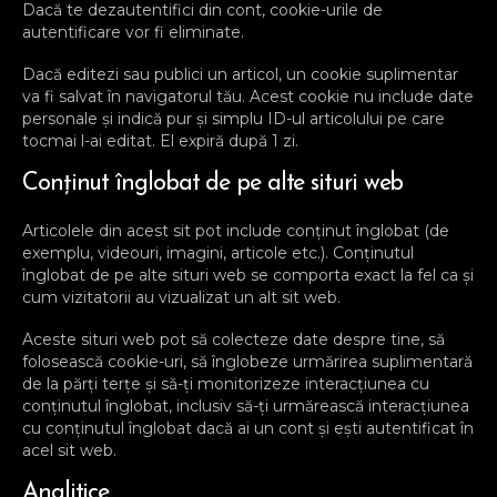
Dacă te dezautentifici din cont, cookie-urile de
autentificare vor fi eliminate.
Dacă editezi sau publici un articol, un cookie suplimentar
va fi salvat în navigatorul tău. Acest cookie nu include date
personale și indică pur și simplu ID-ul articolului pe care
tocmai l-ai editat. El expiră după 1 zi.
Conținut înglobat de pe alte situri web
Articolele din acest sit pot include conținut înglobat (de
exemplu, videouri, imagini, articole etc.). Conținutul
înglobat de pe alte situri web se comporta exact la fel ca și
cum vizitatorii au vizualizat un alt sit web.
Aceste situri web pot să colecteze date despre tine, să
folosească cookie-uri, să înglobeze urmărirea suplimentară
de la părți terțe și să-ți monitorizeze interacțiunea cu
conținutul înglobat, inclusiv să-ți urmărească interacțiunea
cu conținutul înglobat dacă ai un cont și ești autentificat în
acel sit web.
Analitice