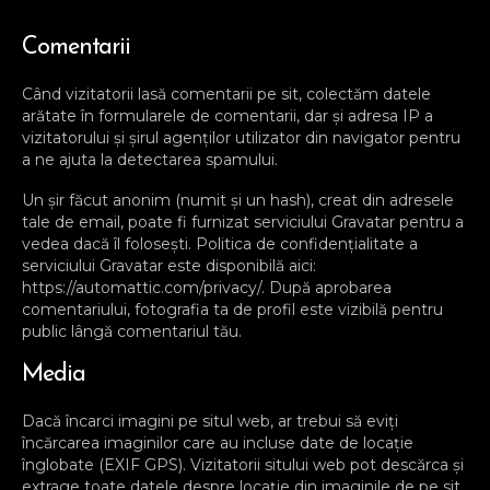
Comentarii
Când vizitatorii lasă comentarii pe sit, colectăm datele
arătate în formularele de comentarii, dar și adresa IP a
vizitatorului și șirul agenților utilizator din navigator pentru
a ne ajuta la detectarea spamului.
Un șir făcut anonim (numit și un hash), creat din adresele
tale de email, poate fi furnizat serviciului Gravatar pentru a
vedea dacă îl folosești. Politica de confidențialitate a
serviciului Gravatar este disponibilă aici:
https://automattic.com/privacy/. După aprobarea
comentariului, fotografia ta de profil este vizibilă pentru
public lângă comentariul tău.
Media
Dacă încarci imagini pe situl web, ar trebui să eviți
încărcarea imaginilor care au incluse date de locație
înglobate (EXIF GPS). Vizitatorii sitului web pot descărca și
extrage toate datele despre locație din imaginile de pe sit.